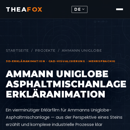
THEA
FOX
expand_more
DE
STARTSEITE
/
PROJEKTE
/ AMMANN UNIGLOBE
3D-ERKLÄRANIMATION · CAD-VISUALISIERUNG · MEHRSPRACHIG
AMMANN UNIGLOBE
ASPHALTMISCHANLAGE
ERKLÄRANIMATION
Ein vierminütiger Erklärfilm für Ammanns Uniglobe-
Asphaltmischanlage — aus der Perspektive eines Steins
erzählt und komplexe industrielle Prozesse klar